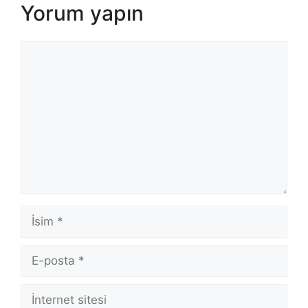
Yorum yapın
Yorum
İsim
E-
posta
İnternet