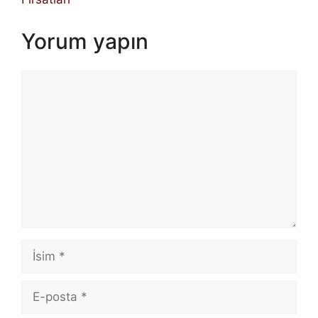
Yorum yapın
Yorum
İsim
E-
posta