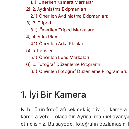
1.1)
Önerilen Kamera Markaları:
2)
2. Aydınlatma Ekipmanları
2.1)
Önerilen Aydınlatma Ekipmanları:
3)
3. Tripod
3.1)
Önerilen Tripod Markaları:
4)
4. Arka Plan
4.1)
Önerilen Arka Planlar:
5)
5. Lensler
5.1)
Önerilen Lens Markaları:
6)
6. Fotoğraf Düzenleme Programı
6.1)
Önerilen Fotoğraf Düzenleme Programları:
1. İyi Bir Kamera
İyi bir ürün fotoğrafı çekmek için iyi bir kamera
kamera yeterli olacaktır. Ayrıca, manuel ayar y
etmelisiniz. Bu sayede, fotoğrafın pozlamasını 