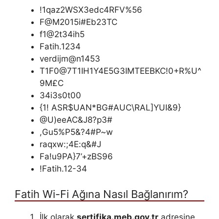
!1qaz2WSX3edc4RFV%56
F@M2015i#Eb23TC
f1@2t34ih5
Fatih.1234
verdijm@n1453
T1F0@7T1IH1Y4E5G3IMTEEBKC!0+R%U^
9M£C
34i3s0t00
{1! ASR$UAN*BG#AUC\RAL]YUI&9}
@U)eeAC&J8?p3#
,Gu5%P5&?4#P~w
raqxw:;4E:q&#J
Fa!u9PA}7’+zBS96
!Fatih.12-34
Fatih Wi-Fi Ağına Nasıl Bağlanırım?
İlk olarak
sertifika.meb.gov.tr
adresine