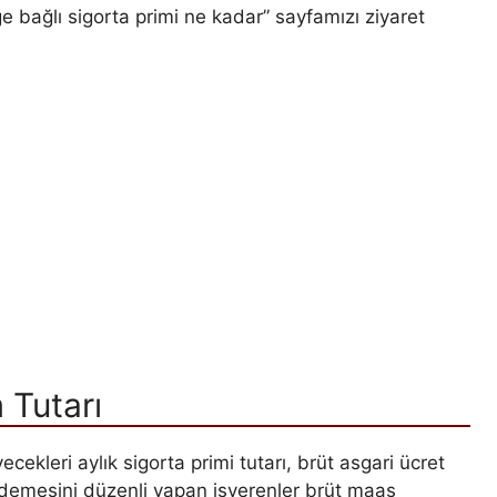
ğe bağlı sigorta primi ne kadar” sayfamızı ziyaret
 Tutarı
kleri aylık sigorta primi tutarı, brüt asgari ücret
ödemesini düzenli yapan işverenler brüt maaş