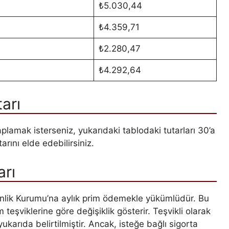
₺5.030,44
₺4.359,71
₺2.280,47
₺4.292,64
arı
aplamak isterseniz, yukarıdaki tablodaki tutarları 30’a
arını elde edebilirsiniz.
arı
Güvenlik Kurumu’na aylık prim ödemekle yükümlüdür. Bu
m teşviklerine göre değişiklik gösterir. Teşvikli olarak
ukarıda belirtilmiştir. Ancak, isteğe bağlı sigorta