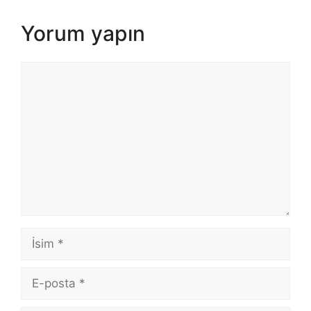
Yorum yapın
Yorum
İsim
E-
posta